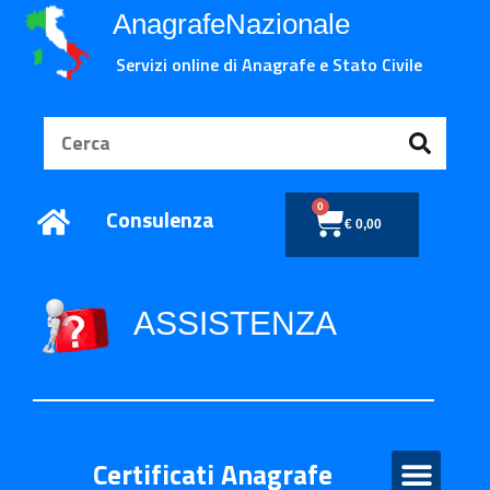
AnagrafeNazionale
Servizi online di Anagrafe e Stato Civile
0
Consulenza
€
0,00
ASSISTENZA
Certificati Anagrafe
Certificati Anagrafe