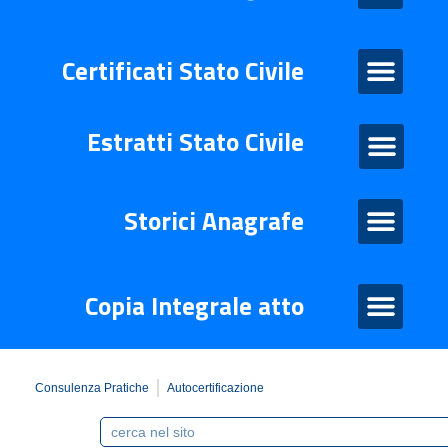
Certificati Stato Civile
Certificati Stato Civile
Estratti Stato Civile
Estratti di stato civile
Storico Anagrafe
Storici Anagrafe
Atto Integrale
Copia Integrale atto
Consulenza Pratiche
Autocertificazione