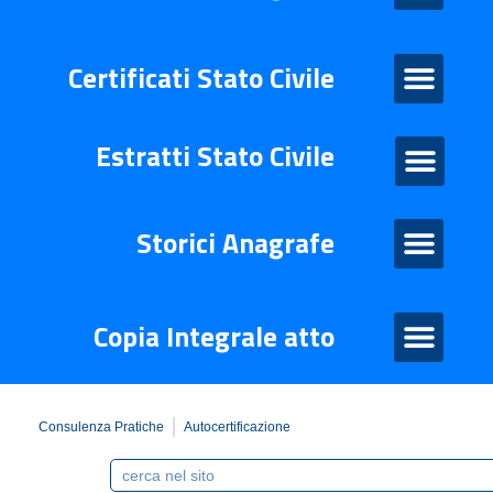
Certificati Stato Civile
Certificati Stato Civile
Estratti Stato Civile
Estratti di stato civile
Storico Anagrafe
Storici Anagrafe
Atto Integrale
Copia Integrale atto
Consulenza Pratiche
Autocertificazione