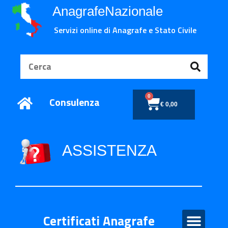
AnagrafeNazionale
Servizi online di Anagrafe e Stato Civile
0
Consulenza
€
0,00
ASSISTENZA
Certificati Anagrafe
Certificati Anagrafe