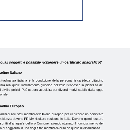
quali soggetti è possibile richiedere un certificato anagrafico?
tadino Italiano
ittadinanza italiana è la condizione della persona fisica (detta cittadino
iano) alla quale l’ordinamento giuridico dell’Italia riconosce la pienezza dei
tti civili e politici. Può essere acquisita per diversi motivi stabiliti dalla legge
onale.
tadino Europeo
ttadini di altri stati membri dell’Unione europea per richiedere un certificato
esidenza devono PRIMA risultare residenti in Italia. Devono quindi essere
iscritti all’anagrafe del loro Comune, avendo ottenuto il riconoscimento del
tto di soggiorno in uno degli Stati membri diverso da quello di cittadinanza.