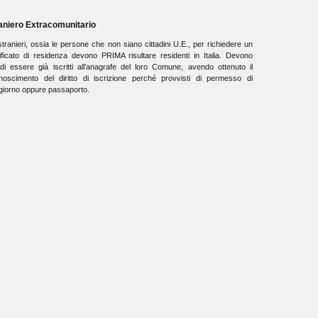
aniero Extracomunitario
stranieri, ossia le persone che non siano cittadini U.E., per richiedere un
tificato di residenza devono PRIMA risultare residenti in Italia. Devono
ndi essere già iscritti all’anagrafe del loro Comune, avendo ottenuto il
onoscimento del diritto di iscrizione perché provvisti di permesso di
giorno oppure passaporto.