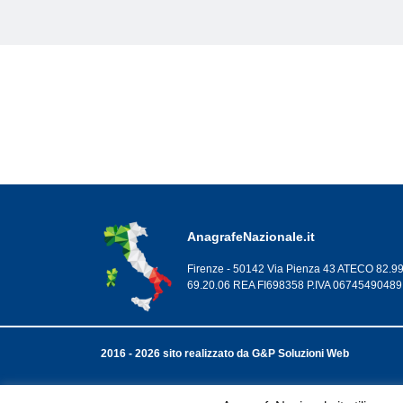
AnagrafeNazionale.it
Firenze - 50142 Via Pienza 43 ATECO 82.99
69.20.06 REA FI698358 P.IVA 06745490489
2016 - 2026 sito realizzato da G&P Soluzioni Web