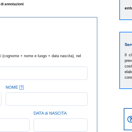
di annotazioni
ent
Ser
Il c
fici (cognome + nome e luogo + data nascita), nel
pre
cos
ela
cons
NOME
?
DATA di NASCITA