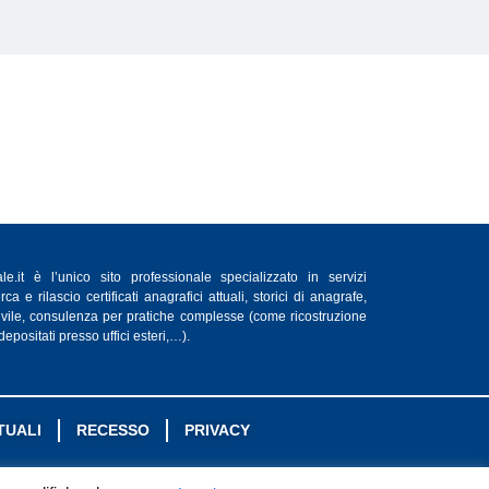
e.it è l’unico sito professionale specializzato in servizi
rca e rilascio certificati anagrafici attuali, storici di anagrafe,
 civile, consulenza per pratiche complesse (come ricostruzione
 depositati presso uffici esteri,…).
TUALI
RECESSO
PRIVACY