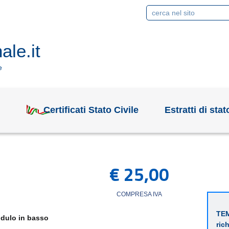
le.it
e
e
Certificati Stato Civile
Estratti di stat
€
25,00
COMPRESA IVA
TEM
modulo in basso
ric