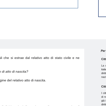
Per 
 che si estrae dal relativo atto di stato civile e ne
Cit
La c
ital
o di atto di nascita?
diri
nazi
ne del relativo atto di nascita.
Cit
I ci
di r
già 
diri