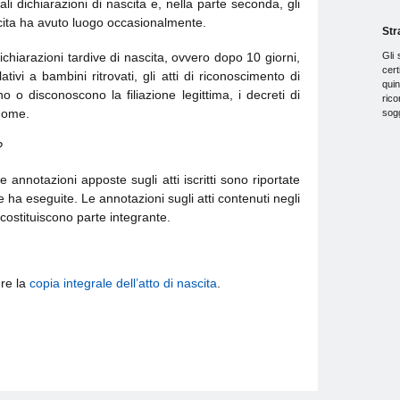
li dichiarazioni di nascita e, nella parte seconda, gli
ascita ha avuto luogo occasionalmente.
Str
Gli 
dichiarazioni tardive di nascita, ovvero dopo 10 giorni,
cer
tivi a bambini ritrovati, gli atti di riconoscimento di
qui
o o disconoscono la filiazione legittima, i decreti di
ric
gnome.
sog
?
Le annotazioni apposte sugli atti iscritti sono riportate
e le ha eseguite. Le annotazioni sugli atti contenuti negli
ui costituiscono parte integrante.
ere la
copia integrale dell’atto di nascita
.