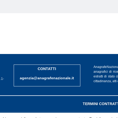
AnagrafeNazional
CONTATTI
anagrafici di rice
estratti di stato
agenzia@anagrafenazionale.it
.1-
cittadinanza, atti
TERMINI CONTRAT