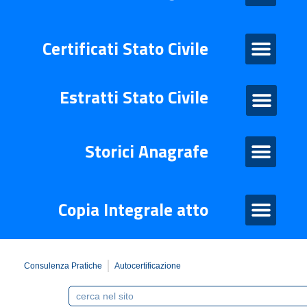
Certificati Stato Civile
Certificati Stato Civile
Estratti Stato Civile
Estratti di stato civile
Storico Anagrafe
Storici Anagrafe
Atto Integrale
Copia Integrale atto
Consulenza Pratiche
Autocertificazione