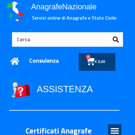
AnagrafeNazionale
Servizi online di Anagrafe e Stato Civile
0
Consulenza
€
0,00
ASSISTENZA
Certificati Anagrafe
Certificati Anagrafe