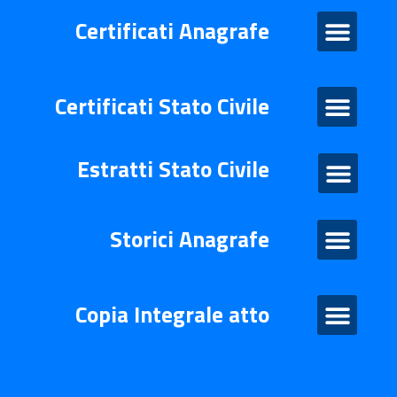
Certificati Anagrafe
Certificati Anagrafe
Certificati Stato Civile
Certificati Stato Civile
Estratti Stato Civile
Estratti di stato civile
Storico Anagrafe
Storici Anagrafe
Atto Integrale
Copia Integrale atto