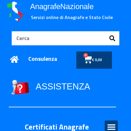
AnagrafeNazionale
Servizi online di Anagrafe e Stato Civile
0
Consulenza
€
0,00
ASSISTENZA
Certificati Anagrafe
Certificati Anagrafe