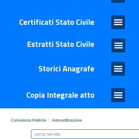
Certificati Stato Civile
Certificati Stato Civile
Estratti Stato Civile
Estratti di stato civile
Storico Anagrafe
Storici Anagrafe
Atto Integrale
Copia Integrale atto
Consulenza Pratiche
Autocertificazione