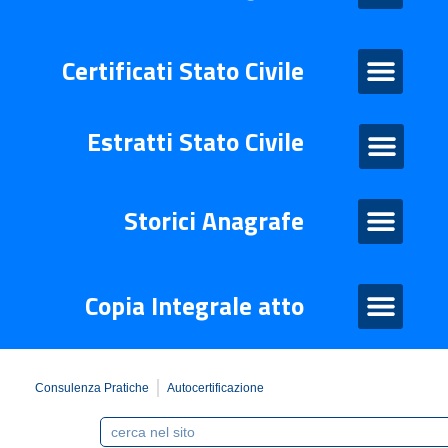
Certificati Stato Civile
Certificati Stato Civile
Estratti Stato Civile
Estratti di stato civile
Storico Anagrafe
Storici Anagrafe
Atto Integrale
Copia Integrale atto
Consulenza Pratiche
Autocertificazione