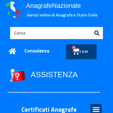
AnagrafeNazionale
Servizi online di Anagrafe e Stato Civile
0
Consulenza
€
0,00
ASSISTENZA
Certificati Anagrafe
Certificati Anagrafe