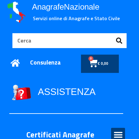
AnagrafeNazionale
Servizi online di Anagrafe e Stato Civile
0
Consulenza
€
0,00
ASSISTENZA
Certificati Anagrafe
Certificati Anagrafe