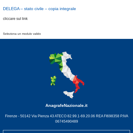
DELEGA – stato civile – copia integrale
cliccare sul link
Seleziona un modulo valido
AnagrafeNazionale.it
Firenze - 50142 Via Pienza 43 ATECO 82.99.1-69.20.06 REA FI698358 P.IVA
06745490489