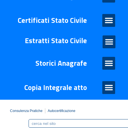
Certificati Stato Civile
Certificati Stato Civile
Estratti Stato Civile
Estratti di stato civile
Storico Anagrafe
Storici Anagrafe
Atto Integrale
Copia Integrale atto
Consulenza Pratiche
Autocertificazione