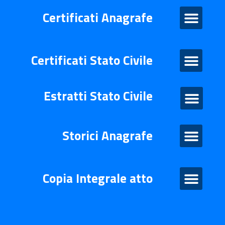
Certificati Anagrafe
Certificati Anagrafe
Certificati Stato Civile
Certificati Stato Civile
Estratti Stato Civile
Estratti di stato civile
Storico Anagrafe
Storici Anagrafe
Atto Integrale
Copia Integrale atto