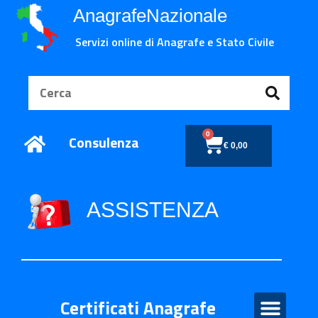
AnagrafeNazionale
Servizi online di Anagrafe e Stato Civile
0
Consulenza
€
0,00
ASSISTENZA
Certificati Anagrafe
Certificati Anagrafe