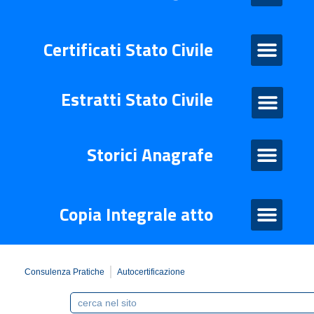
Certificati Stato Civile
Certificati Stato Civile
Estratti Stato Civile
Estratti di stato civile
Storico Anagrafe
Storici Anagrafe
Atto Integrale
Copia Integrale atto
Consulenza Pratiche
Autocertificazione